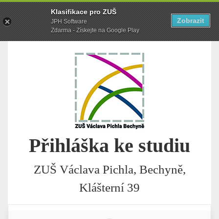
Klasifikace pro ZUŠ
Zobrazit
JPH Software
Zdarma - Získejte na Google Play
Přihláška ke studiu
ZUŠ Václava Pichla, Bechyně,
Klášterní 39