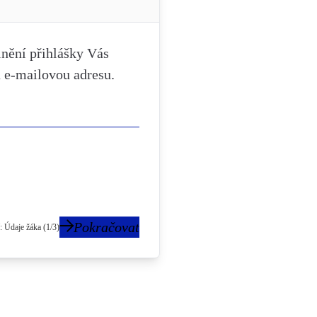
nění přihlášky Vás
 e-mailovou adresu.
Pokračovat
: Údaje žáka (1/3)