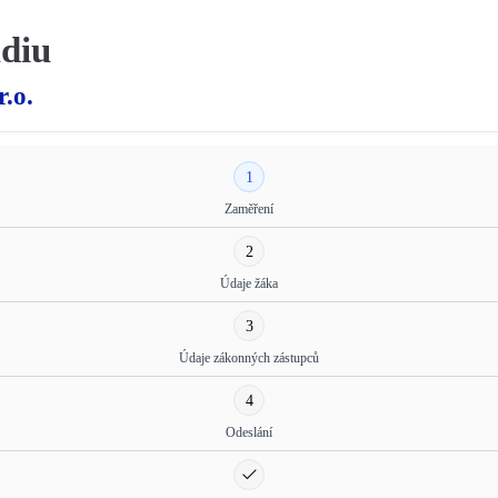
udiu
.o.
1
Zaměření
2
Údaje žáka
3
Údaje zákonných zástupců
4
Odeslání