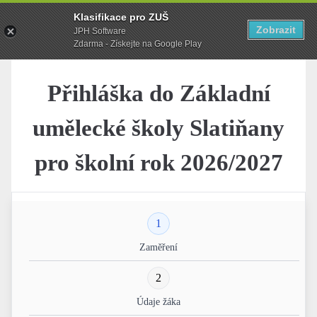
Klasifikace pro ZUŠ
Zobrazit
JPH Software
Zdarma - Získejte na Google Play
Přihláška do Základní
umělecké školy Slatiňany
pro školní rok 2026/2027
1
Zaměření
2
Údaje žáka