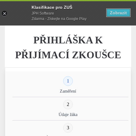
Klasifikace pro ZUŠ
Zobrazit
JPH Software
Zdarma - Získejte na Google Play
PŘIHLÁŠKA K
PŘIJÍMACÍ ZKOUŠCE
1
Zaměření
2
Údaje žáka
3