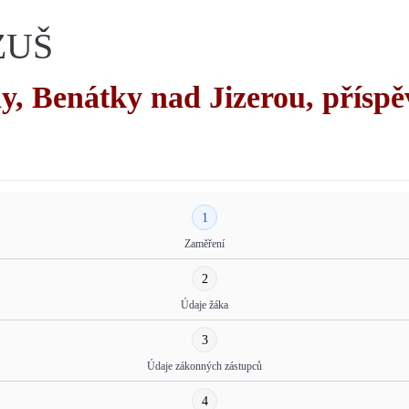
 ZUŠ
y, Benátky nad Jizerou, přísp
1
Zaměření
2
Údaje žáka
3
Údaje zákonných zástupců
4