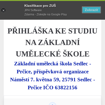
Klasifikace pro ZUŠ
Zobrazit
JPH Software
Zdarma - Získejte na Google Play
PŘIHLÁŠKA KE STUDIU
NA ZÁKLADNÍ
UMĚLECKÉ ŠKOLE
Základní umělecká škola Sedlec -
Prčice, příspěvková organizace
Náměstí 7. května 59, 25791 Sedlec -
Prčice IČO 63822156