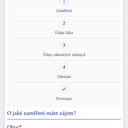
1
Zaměření
2
Údaje žáka
3
Údaje zákonných zástupců
4
Odeslání
Potvrzení
O jaké zaměření máte zájem?
Obor
*